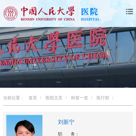
当前位置：
首页
/
医院主页
/
科室一览
/
医疗部
/
刘新宁
职 务：