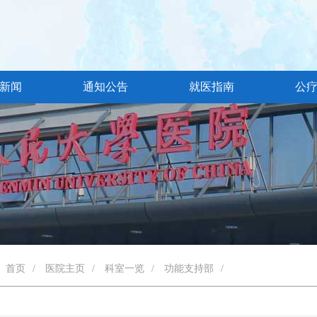
新闻
通知公告
就医指南
公
首页
/
医院主页
/
科室一览
/
功能支持部
/