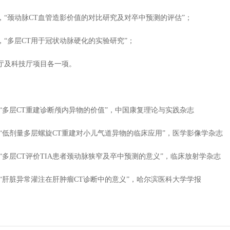
008，“颈动脉CT血管造影价值的对比研究及对卒中预测的评估”；
006，“多层CT用于冠状动脉硬化的实验研究”；
厅及科技厅项目各一项。
.4，“多层CT重建诊断颅内异物的价值”，中国康复理论与实践杂志
.8，“低剂量多层螺旋CT重建对小儿气道异物的临床应用”，医学影像学杂志
.9，“多层CT评价TIA患者颈动脉狭窄及卒中预测的意义”，临床放射学杂志
.8，“肝脏异常灌注在肝肿瘤CT诊断中的意义”，哈尔滨医科大学学报