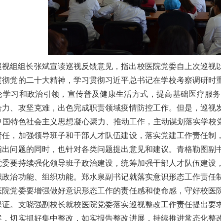
巡视组组长张斌宣读巡视反馈意见，指出校医院党委自上次巡视
贯彻党的二十大精神，学习贯彻习近平总书记在学校考察调研时
论学习和政治引领，宣传普及健康生活方式，提高基础医疗服务
合力、攻坚克难，出色完成职责领域疫情防控工作。但是，巡视
中国特色社会主义思想凝心聚力、推动工作，主动谋划落实学校党
责任，加强领导班子和干部人才队伍建设，落实党建工作责任制
指出问题的同时，也针对各类问题提出意见和建议。
青格勒图副
党委要持续强化领导班子政治建设，统筹加强干部人才队伍建设
织政治功能、组织功能。郑水泉副书记就落实意识形态工作责任
医院党委要增强做好意识形态工作的责任感和使命感，守好校医
保证。支晓强副校长就校医院党委落实巡视整改工作责任提出要
案，切实抓好集中整改，如实报告整改进展，持续推进常态化整