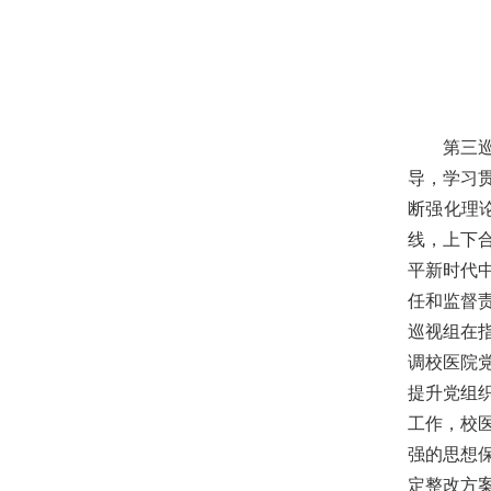
第三
导，学习
断强化理
线，上下
平新时代
任和监督
巡视组在
调校医院
提升党组
工作，校
强的思想
定整改方