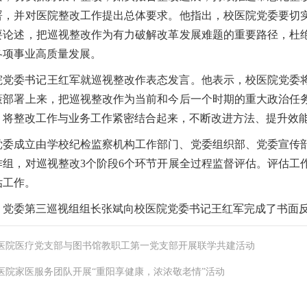
署，并对医院整改工作提出总体要求。他指出，校医院党委要切
要论述，把巡视整改作为有力破解改革发展难题的重要路径，杜
各项事业高质量发展。
院党委书记王红军就巡视整改作表态发言。他表示，校医院党委
策部署上来，把巡视整改作为当前和今后一个时期的重大政治任
，将整改工作与业务工作紧密结合起来，不断改进方法、提升效
党委成立由学校纪检监察机构工作部门、党委组织部、党委宣传
作组，对巡视整改3个阶段6个环节开展全过程监督评估。评估工
估工作。
，党委第三巡视组组长张斌向校医院党委书记王红军完成了书面
医院医疗党支部与图书馆教职工第一党支部开展联学共建活动
医院家医服务团队开展“重阳享健康，浓浓敬老情”活动