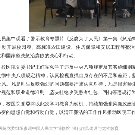
人员集中观看了警示教育专题片《反腐为了人民》第一集《惩治
推动开展校园餐、高标准农田建设、住房保障和安居工程等整治
党和国家坚决惩治腐败的决心和行动。
，校医院党委书记王红军领学了违反中央八项规定及其实施细则
贯彻中央八项规定精神，认真检视查找自身存在的不足和差距，
歪风。凡是师生反映强烈的问题都要严肃认真对待，凡是损害师
业规范和职业道德准则，坚决杜绝收受患者红包、回扣等违规行
步，校医院党委将以此次学习教育为契机，持续加强党风廉政建
防变的思想自觉和行动自觉，以清正廉洁的工作作风推动医院工
医院党委组织参观中国人民大学博物馆 深化作风建设与党性教育