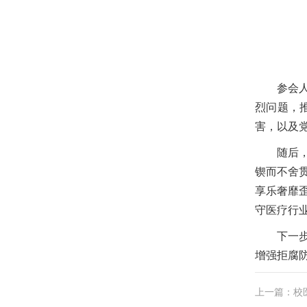
参会
烈问题，
害，以及
随后
锲而不舍
享乐奢靡
守医疗行
下一
增强拒腐
上一篇：校